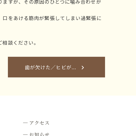
りますが、その原因のひとつに噛み合わせが
、口をあける筋肉が緊張してしまい過緊張に
ご相談ください。
歯が欠けた／ヒビが...
keyboard_arrow_right
アクセス
お知らせ